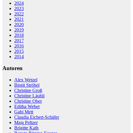
2024
2023
2022
2021
2020
2019
2018
2017
2016
2015
2014
Autoren
Alex Wetzel
Birgit Ströbel
Christine Groß
Christine Läubli
Christine Ober
Editha Weber
Gabi Mett
Claudia Eichert-Schäfer
Maja Peltzer
Brigitte Kath